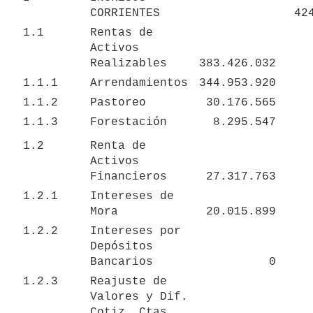
CORRIENTES
42
1.1
Rentas de 
Activos 
Realizables
383.426.032
1.1.1
Arrendamientos
344.953.920
1.1.2
Pastoreo
30.176.565
1.1.3
Forestación
8.295.547
1.2
Renta de 
Activos 
Financieros
27.317.763
1.2.1
Intereses de 
Mora
20.015.899
1.2.2
Intereses por 
Depósitos 
Bancarios
0
1.2.3
Reajuste de 
Valores y Dif. 
Cotiz. Ctas. 