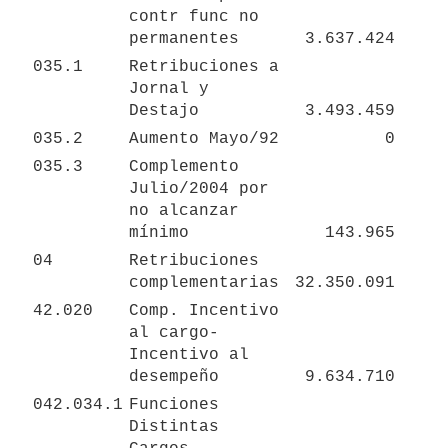
contr func no 
permanentes
3.637.424
035.1
Retribuciones a 
Jornal y 
Destajo
3.493.459
035.2
Aumento Mayo/92
0
035.3
Complemento 
Julio/2004 por 
no alcanzar 
mínimo
143.965
04
Retribuciones 
complementarias
32.350.091
42.020
Comp. Incentivo 
al cargo- 
Incentivo al 
desempeño
9.634.710
042.034.1
Funciones 
Distintas 