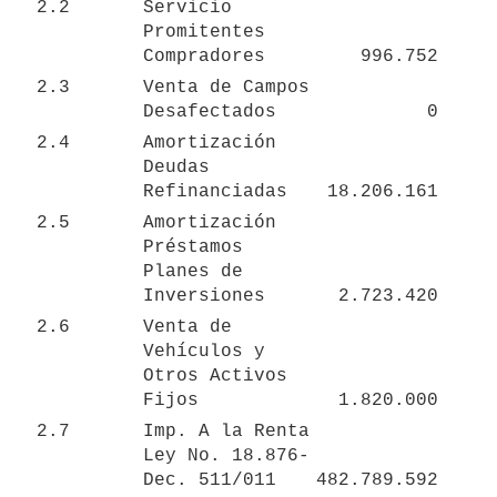
2.2
Servicio 
Promitentes 
Compradores
996.752
2.3
Venta de Campos 
Desafectados
0
2.4
Amortización 
Deudas 
Refinanciadas 
18.206.161
2.5
Amortización 
Préstamos 
Planes de 
Inversiones
2.723.420
2.6
Venta de 
Vehículos y 
Otros Activos 
Fijos
1.820.000
2.7
Imp. A la Renta 
Ley No. 18.876- 
Dec. 511/011
482.789.592