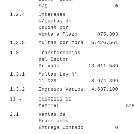
M/E
0
1.2.4
Intereses 
s/cuotas de 
Deudas por 
Venta a Plazo
875.303
1.2.5
Multas por Mora
6.426.561
1.3
Transferencias 
del Sector 
Privado
13.611.589
1.3.1
Multas Ley N° 
11.029
8.974.399
1.3.2
Ingresos Varios
4.637.190
II -
INGRESOS DE 
CAPITAL
82
2.1
Ventas de 
Fracciones - 
Entrega Contado
0