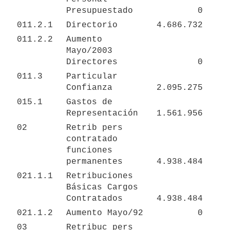
Presupuestado
0
011.2.1
Directorio
4.686.732
011.2.2
Aumento 
Mayo/2003 
Directores
0
011.3
Particular 
Confianza
2.095.275
015.1
Gastos de 
Representación
1.561.956
02
Retrib pers 
contratado 
funciones 
permanentes
4.938.484
021.1.1
Retribuciones 
Básicas Cargos 
Contratados
4.938.484
021.1.2
Aumento Mayo/92
0
03
Retribuc pers 