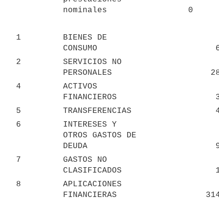
nominales
0
1
BIENES DE 
CONSUMO
2
SERVICIOS NO 
PERSONALES
2
4
ACTIVOS 
FINANCIEROS
5
TRANSFERENCIAS
6
INTERESES Y 
OTROS GASTOS DE 
DEUDA
7
GASTOS NO 
CLASIFICADOS
8
APLICACIONES 
FINANCIERAS
31