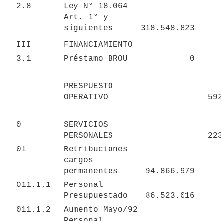
2.8
Ley N° 18.064 
Art. 1° y 
siguientes
318.548.823
III
FINANCIAMIENTO
3.1
Préstamo BROU
0
PRESPUESTO 
OPERATIVO
59
0
SERVICIOS 
PERSONALES
22
01
Retribuciones 
cargos 
permanentes
94.866.979
011.1.1
Personal 
Presupuestado
86.523.016
011.1.2
Aumento Mayo/92  
Personal 