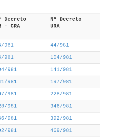
Nº Decreto 
 Nº Decreto 
UR - CRA 
 URA 
4/981
44/981
4/981
104/981
04/981
141/981
41/981
197/981
97/981
228/981
28/981
346/981
46/981
392/981
92/981
469/981