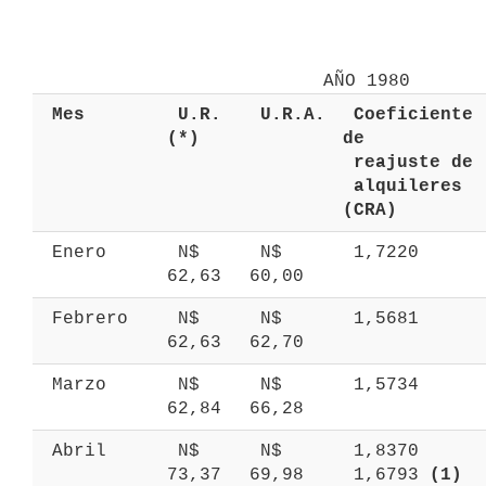
 Mes 
 U.R. 
 U.R.A. 
 Coeficiente 
(*) 
de 
 reajuste de 
 alquileres 
(CRA) 
 Enero 
 N$ 
 N$ 
 1,7220 
62,63 
60,00 
 Febrero 
 N$ 
 N$ 
 1,5681 
62,63 
62,70 
 Marzo 
 N$ 
 N$ 
 1,5734 
62,84 
66,28 
 Abril 
 N$ 
 N$ 
 1,8370 
73,37 
69,98 
 1,6793 
(1)