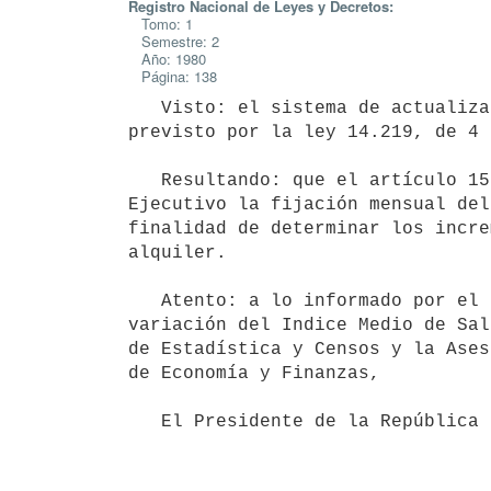
Registro Nacional de Leyes y Decretos:
Tomo: 1
Semestre: 2
Año: 1980
Página: 138
   Visto: el sistema de actualización  de los precios de arrendamientos

previsto por la ley 14.219, de 4 
   Resultando: que el artículo 15 de la citada ley comete al Poder

Ejecutivo la fijación mensual del
finalidad de determinar los incre
alquiler.

   Atento: a lo informado por el Banco Hipotecario del Uruguay sobre la

variación del Indice Medio de Sal
de Estadística y Censos y la Ases
de Economía y Finanzas,

   El Presidente de la República
