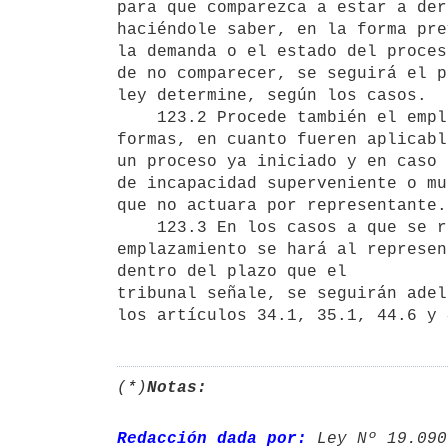
para que comparezca a estar a der
haciéndole saber, en la forma pre
la demanda o el estado del proces
de no comparecer, se seguirá el p
ley determine, según los casos.

    123.2 Procede también el emplazamiento, de acuerdo con las mismas

formas, en cuanto fueren aplicabl
un proceso ya iniciado y en caso

de incapacidad superveniente o mu
que no actuara por representante.

    123.3 En los casos a que se refiere el ordinal anterior, el 

emplazamiento se hará al represen
dentro del plazo que el

tribunal señale, se seguirán adel
los artículos 34.1, 35.1, 44.6 y 
(*)
Notas:
Redacción dada por:
 Ley Nº 19.090