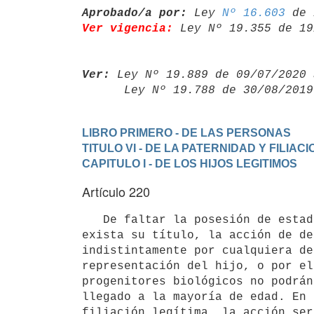
Aprobado/a por:
 Ley 
Nº 16.603
Ver vigencia:
 Ley Nº 19.355 de 19
Ver:
 Ley Nº 19.889 de 09/07/2020 
      Ley Nº 19.788 de 30/08/20
LIBRO PRIMERO - DE LAS PERSONAS
TITULO VI - DE LA PATERNIDAD Y FILIACI
CAPITULO I - DE LOS HIJOS LEGITIMOS
Artículo 220
   De faltar la posesión de estado de filiación legítima aun cuando 

exista su título, la acción de de
indistintamente por cualquiera de
representación del hijo, o por el
progenitores biológicos no podrán
llegado a la mayoría de edad. En 
filiación legítima, la acción ser