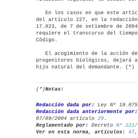
   En los casos en que este artículo, el artículo 219 y el inciso cuarto

del artículo 227, en la redacción
17.823, de 7 de setiembre de 2004
requiere el transcurso del tiempo
Código.

   El acogimiento de la acción deducida por cualquiera de los 

progenitores biológicos, dejará a
hijo natural del demandante. (*)
(*)
Notas:
Redacción dada por:
 Ley Nº 19.075
Redacción dada anteriormente por:
07/09/2004 artículo 
29
Reglamentado por:
 Decreto 
Nº 221/
Ver en esta norma, artículos:
47
,