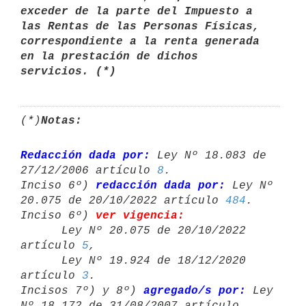
exceder de la parte del Impuesto a 
las Rentas de las Personas Físicas,

correspondiente a la renta generada 
en la prestación de dichos

servicios. (*) 
(*)
Notas:
Redacción dada por:
 Ley Nº 18.083 de 
27/12/2006 artículo 
8
.

Inciso 6º) 
redacción dada por:
 Ley Nº 
20.075 de 20/10/2022 artículo 
484
.

Inciso 6º) 
ver vigencia:
      Ley Nº 20.075 de 20/10/2022 
artículo 
5
,

      Ley Nº 19.924 de 18/12/2020 
artículo 
3
.

Incisos 7º) y 8º) 
agregado/s por:
 Ley 
Nº 18.172 de 31/08/2007 artículo 