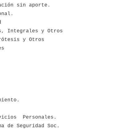
ación sin aporte.
onal.
d
s, Integrales y Otros
rótesis y Otros
es
miento.
vicios  Personales.
ma de Seguridad Soc.