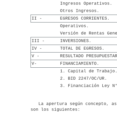
Ingresos Operativos.
Otros Ingresos.
II - 
EGRESOS CORRIENTES.
Operativos.
Versión de Rentas Gen
III - 
INVERSIONES.
IV - 
TOTAL DE EGRESOS.
V - 
RESULTADO PRESUPUESTA
V-
FINANCIAMIENTO.
1. Capital de Trabajo
2. BID 2247/OC/UR.
3. Financiación Ley N
   La apertura según concepto, así como los niveles de precios a los cuales se expresan las citadas partidas 
son los siguientes:
