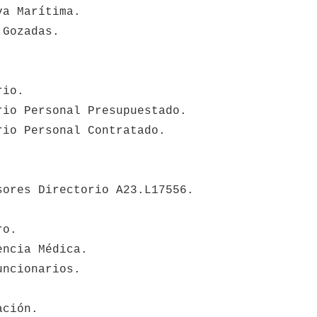
va Marítima.
 Gozadas.
rio.
rio Personal Presupuestado.
rio Personal Contratado.
sores Directorio A23.L17556.
ro.
encia Médica.
uncionarios.
ación.