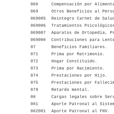
068
Compensación por Aliment
069
Otros Beneficios al Pers
069005
Reintegro Carnet de Salu
069006
Tratamientos Psicológico
069007
Aparatos de Ortopedia, P
069008
Contribuciones para Lent
07
Beneficios Familiares.
071
Prima por Matrimonio.
072
Hogar Constituido.
073
Prima por Nacimiento.
074
Prestaciones por Hijo.
075
Prestaciones por Falleci
079
Retardo mental.
08
Cargas legales sobre Ser
081
Aporte Patronal al Siste
082001
Aporte Patronal al FNV.