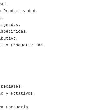
dad.
o Productividad.
a.
signadas.
Especificas.
ibutivo.
a Ex Productividad.
speciales.
no y Rotativos.
va Portuaria.