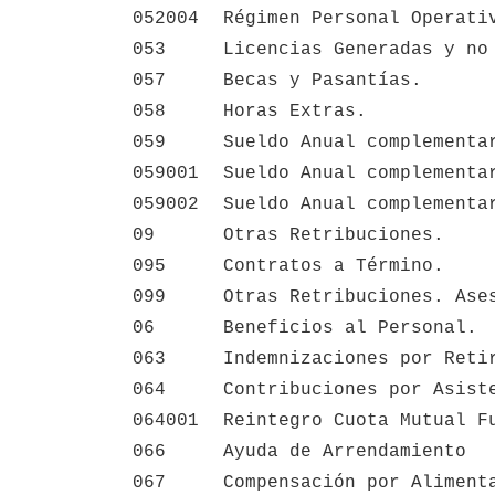
052004
Régimen Personal Operati
053
Licencias Generadas y no
057
Becas y Pasantías.
058
Horas Extras.
059
Sueldo Anual complementa
059001
Sueldo Anual complementa
059002
Sueldo Anual complementa
09
Otras Retribuciones.
095
Contratos a Término.
099
Otras Retribuciones. Ase
06
Beneficios al Personal.
063
Indemnizaciones por Reti
064
Contribuciones por Asist
064001
Reintegro Cuota Mutual F
066
Ayuda de Arrendamiento
067
Compensación por Aliment