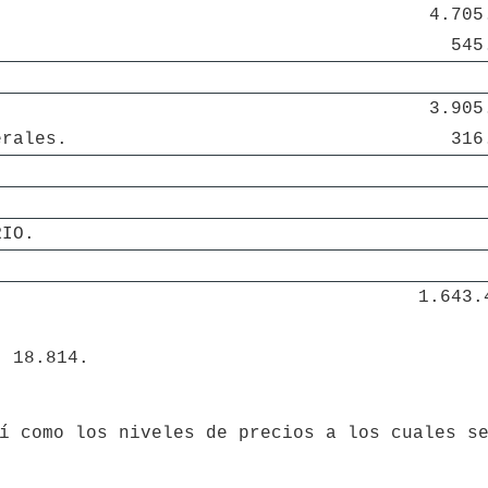
4.705
545
3.905
erales.
316
RIO.
.
1.643.
° 18.814.