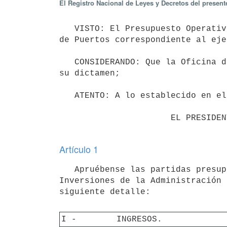
El Registro Nacional de Leyes y Decretos del presen
   VISTO: El Presupuesto Operativo, de Operaciones Financieras y de Inversiones de la Administración Nacional 
de Puertos correspondiente al eje
   CONSIDERANDO: Que la Oficina de Planeamiento y Presupuesto ha emitido su informe y el Tribunal de Cuentas 
su dictamen;

   ATENTO: A lo establecido en el artículo 221 de la Constitución de la República; 

                      EL PRESIDENTE DE LA REPÚBLICA

Artículo 1
   Apruébense las partidas presupuestales del Presupuesto Operativo, de Operaciones Financieras y de 
Inversiones de la Administración 
I - 
INGRESOS.