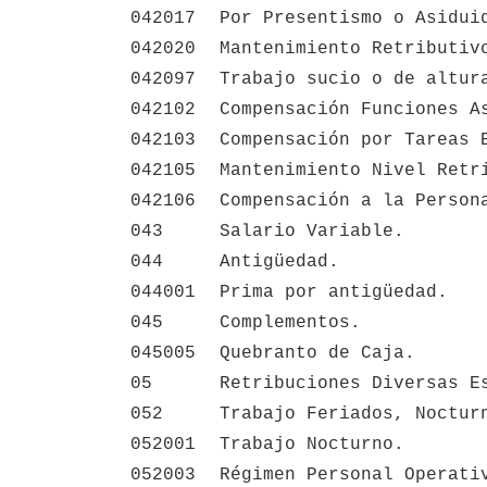
042017
Por Presentismo o Asidui
042020
Mantenimiento Retributiv
042097
Trabajo sucio o de altur
042102
Compensación Funciones A
042103
Compensación por Tareas 
042105
Mantenimiento Nivel Retr
042106
Compensación a la Person
043
Salario Variable.
044
Antigüedad.
044001
Prima por antigüedad.
045
Complementos.
045005
Quebranto de Caja.
05
Retribuciones Diversas E
052
Trabajo Feriados, Noctur
052001
Trabajo Nocturno.
052003
Régimen Personal Operati