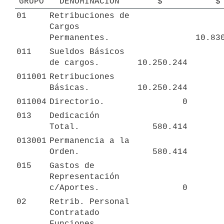
GRUPO
DENOMINACION
$
$
01
Retribuciones de 
Cargos 
Permanentes.
10.83
011
Sueldos Básicos 
de cargos.
10.250.244
011001
Retribuciones 
Básicas.
10.250.244
011004
Directorio.
0
013
Dedicación 
Total.
580.414
013001
Permanencia a la 
Orden.
580.414
015
Gastos de 
Representación 
c/Aportes.
0
02
Retrib. Personal 
Contratado 
Funciones 