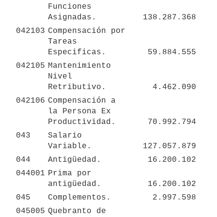
Funciones 
Asignadas.
138.287.368
042103
Compensación por 
Tareas 
Especificas.
59.884.555
042105
Mantenimiento 
Nivel 
Retributivo.
4.462.090
042106
Compensación a 
la Persona Ex 
Productividad.
70.992.794
043
Salario 
Variable.
127.057.879
044
Antigüedad.
16.200.102
044001
Prima por 
antigüedad.
16.200.102
045
Complementos.
2.997.598
045005
Quebranto de 