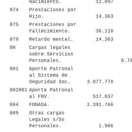
Nacimiento.
12.097
074
Prestaciones por 
Hijo.
14.363
075
Prestaciones por 
Fallecimiento.
36.110
079
Retardo mental.
14.363
08
Cargas legales 
sobre Servicios  
Personales.
6.7
081
Aporte Patronal 
al Sistema de 
Seguridad Soc.
3.877.778
082001
Aporte Patronal 
al FNV.
517.037
084
FONASA.
2.391.766
089
Otras cargas 
Legales s/Ss 
Personales.
1.986