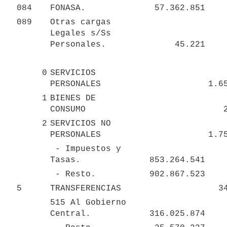
084
FONASA.
57.362.851
089
Otras cargas 
Legales s/Ss 
Personales.
45.221
0
SERVICIOS 
PERSONALES
1.6
1
BIENES DE 
CONSUMO
2
SERVICIOS NO 
PERSONALES
1.7
 - Impuestos y 
Tasas.
853.264.541
 - Resto.
902.867.523
5
TRANSFERENCIAS
3
515 Al Gobierno 
Central.
316.025.874