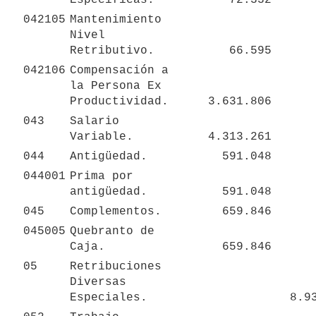
042105
Mantenimiento 
Nivel 
Retributivo.
66.595
042106
Compensación a 
la Persona Ex 
Productividad.
3.631.806
043
Salario 
Variable.
4.313.261
044
Antigüedad.
591.048
044001
Prima por 
antigüedad.
591.048
045
Complementos.
659.846
045005
Quebranto de 
Caja.
659.846
05
Retribuciones 
Diversas 
Especiales.
8.9