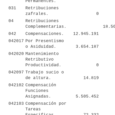
Permanentes.
031
Retribuciones 
zafrales.
0
04
Retribuciones 
Complementarias.
18.5
042
Compensaciones.
12.945.191
042017
Por Presentismo 
o Asiduidad.
3.654.187
042020
Mantenimiento 
Retributivo 
Productividad.
0
042097
Trabajo sucio o 
de altura.
14.819
042102
Compensación 
Funciones 
Asignadas.
5.505.452
042103
Compensación por 
Tareas 
Especificas.
72.332