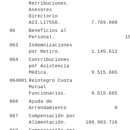
Retribuciones. 
Asesores 
Directorio 
A23.L17556.
7.769.880
06
Beneficios al 
Personal.
1
063
Indemnizaciones 
por Retiro.
1.145.612
064
Contribuciones 
por Asistencia 
Médica.
9.515.665
064001
Reintegro Cuota 
Mutual 
Funcionarios.
9.515.665
066
Ayuda de 
Arrendamiento
0
067
Compensación por 
Alimentación.
109.903.716