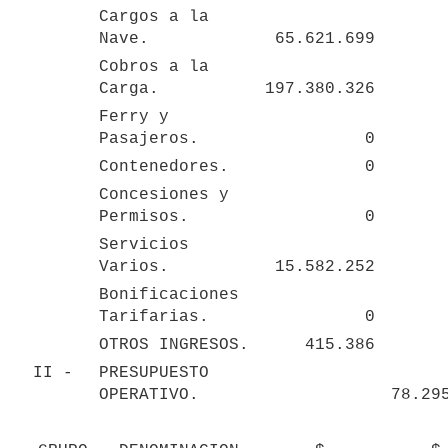
Cargos a la 
Nave.
65.621.699
Cobros a la 
Carga.
197.380.326
Ferry y 
Pasajeros.
0
Contenedores.
0
Concesiones y 
Permisos.
0
Servicios 
Varios.
15.582.252
Bonificaciones 
Tarifarias.
0
OTROS INGRESOS.
415.386
II - 
PRESUPUESTO 
OPERATIVO.
78.29