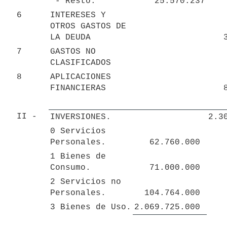
 - Resto.
25.570.237
6
INTERESES Y 
OTROS GASTOS DE 
LA DEUDA
7
GASTOS NO 
CLASIFICADOS
8
APLICACIONES 
FINANCIERAS
II - 
INVERSIONES.
2.3
0 Servicios 
Personales.
62.760.000 
1 Bienes de 
Consumo.
71.000.000 
2 Servicios no 
Personales.
104.764.000 
3 Bienes de Uso.
2.069.725.000 