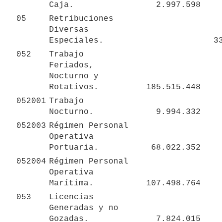
Caja.
2.997.598
05
Retribuciones 
Diversas 
Especiales.
3
052
Trabajo 
Feriados, 
Nocturno y 
Rotativos.
185.515.448
052001
Trabajo 
Nocturno.
9.994.332
052003
Régimen Personal 
Operativa 
Portuaria.
68.022.352
052004
Régimen Personal 
Operativa 
Marítima.
107.498.764
053
Licencias 
Generadas y no 
Gozadas.
7.824.015