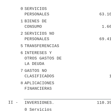
0
SERVICIOS 
PERSONALES
63.1
1
BIENES DE 
CONSUMO
1.6
2
SERVICIOS NO 
PERSONALES
69.4
5
TRANSFERENCIAS
6
INTERESES Y 
OTROS GASTOS DE 
LA DEUDA
7
GASTOS NO 
CLASIFICADOS
8
APLICACIONES 
FINANCIERAS
II - 
INVERSIONES.
110.3
0 Servicios 