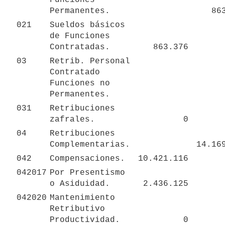
Permanentes.
86
021
Sueldos básicos 
de Funciones 
Contratadas.
863.376
03
Retrib. Personal 
Contratado 
Funciones no 
Permanentes.
031
Retribuciones 
zafrales.
0
04
Retribuciones 
Complementarias.
14.16
042
Compensaciones.
10.421.116
042017
Por Presentismo 
o Asiduidad.
2.436.125
042020
Mantenimiento 
Retributivo 
Productividad.
0