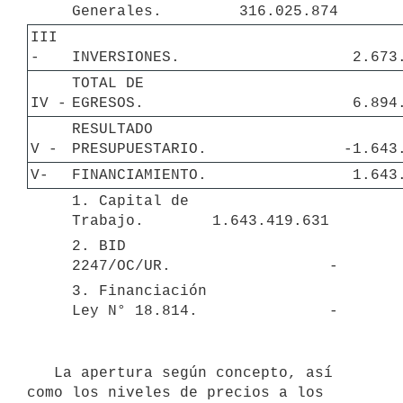
Generales.
316.025.874
III 
- 
INVERSIONES.
2.673
TOTAL DE 
IV - 
EGRESOS.
6.894
RESULTADO 
V - 
PRESUPUESTARIO.
-1.643
V-
FINANCIAMIENTO.
1.643
1. Capital de 
Trabajo.
1.643.419.631 
2. BID 
2247/OC/UR.
-
3. Financiación 
Ley N° 18.814.
-
   La apertura según concepto, así 
como los niveles de precios a los 