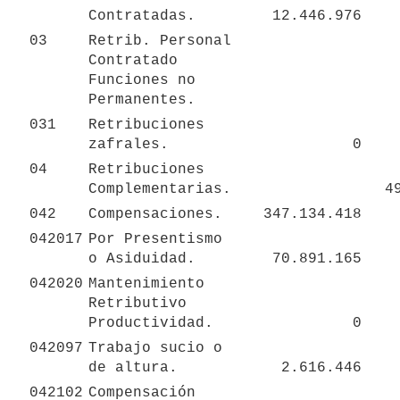
Contratadas.
12.446.976
03
Retrib. Personal 
Contratado 
Funciones no 
Permanentes.
031
Retribuciones 
zafrales.
0
04
Retribuciones 
Complementarias.
4
042
Compensaciones.
347.134.418
042017
Por Presentismo 
o Asiduidad.
70.891.165
042020
Mantenimiento 
Retributivo 
Productividad.
0
042097
Trabajo sucio o 
de altura.
2.616.446
042102
Compensación 