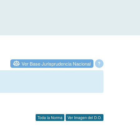
Ver Base Jurisprudencia Nacional
?
Toda la Norma
Ver Imagen del D.O.