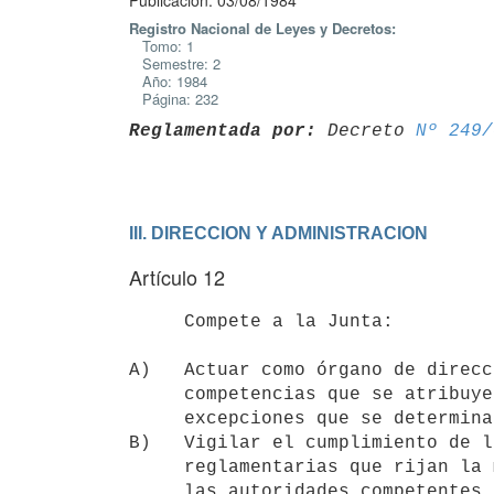
Publicación: 03/08/1984
Registro Nacional de Leyes y Decretos:
Tomo: 1
Semestre: 2
Año: 1984
Página: 232
Reglamentada por:
 Decreto 
Nº 249/
III. DIRECCION Y ADMINISTRACION
Artículo 12
     Compete a la Junta:

A)   Actuar como órgano de direcc
     competencias que se atribuyen al mismo por la presente ley, salvo las

     excepciones que se determinan expresamente.

B)   Vigilar el cumplimiento de l
     reglamentarias que rijan la materia, pudiendo formular directamente a

     las autoridades competentes las observaciones que estime del caso.
