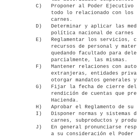
C)   Proponer al Poder Ejecutivo 
     todo lo relacionado con los lineamientos de la política nacional de

     carnes.

D)   Determinar y aplicar las med
     política nacional de carnes que fije el Poder Ejecutivo.

E)   Reglamentar los servicios, c
     recursos de personal y materiales del Instituto Nacional de Carnes,

     quedando facultado para delegar en el Presidente, total o

     parcialmente, las mismas.

F)   Mantener relaciones con auto
     extranjeras, entidades privadas y particulares, pudiendo a tal efecto

     otorgar mandatos generales y especiales.

G)   Fijar la fecha de cierre del
     rendición de cuentas que presentará a la Inspección General de

     Hacienda.

H)   Aprobar el Reglamento de su 
I)   Disponer normas y sistemas d
     carnes, subproductos y productos cárnicos.

J)   En general pronunciarse resp
     a su consideración el Poder Ejecutivo y todo otro órgano de
