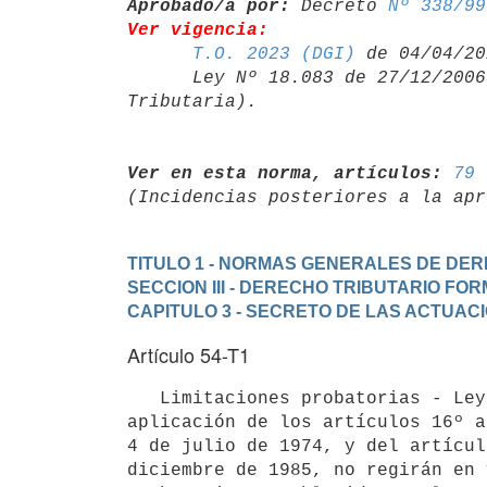
Aprobado/a por:
 Decreto 
Nº 338/99
Ver vigencia:
T.O. 2023 (DGI)
 de 04/04/20
      Ley Nº 18.083 de 27/12/20
Ver en esta norma, artículos:
79 
TITULO 1 - NORMAS GENERALES DE DE
SECCION III - DERECHO TRIBUTARIO FO
CAPITULO 3 - SECRETO DE LAS ACTUAC
Artículo 54-T1
   Limitaciones probatorias - Ley Nº 15.799.- A los efectos de la 

aplicación de los artículos 16º a
4 de julio de 1974, y del artícul
diciembre de 1985, no regirán en 