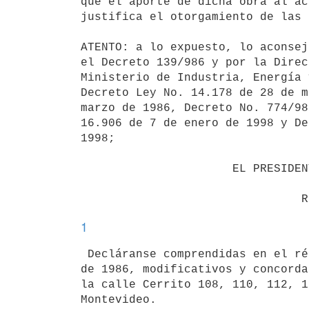
que el aporte de dicha obra al ac
justifica el otorgamiento de las 
ATENTO: a lo expuesto, lo aconsej
el Decreto 139/986 y por la Direc
Ministerio de Industria, Energía 
Decreto Ley No. 14.178 de 28 de m
marzo de 1986, Decreto No. 774/98
16.906 de 7 de enero de 1998 y De
1998;

                      EL PRESIDENTE DE LA REPUBLICA

1
 Decláranse comprendidas en el régimen del decreto 139/986 de 5 de marzo

de 1986, modificativos y concorda
la calle Cerrito 108, 110, 112, 1