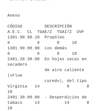
Anexo

CÓDIGO         DESCRIPCIÓN                 
A.E.C.  CL  TGAE/Z  TGAI/Z  UVF

1301.90.90.10  Propóleo                      
8           8       0     10

1301.90.90.90  Los demás                     
8           8       0     10

2401.20.30.00  En hojas secas en 
secadero

               de aire caliente 
(«Flue

               cured»), del tipo 
Virginia   14           0       0     
10

2401.30.00.00  - Desperdicios de 
tabaco     14          14       0     
10
