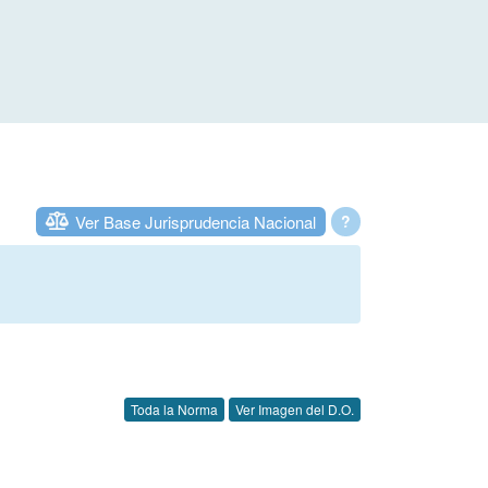
Ver Base Jurisprudencia Nacional
?
Toda la Norma
Ver Imagen del D.O.