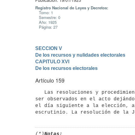
Publicación: 19/01/1925
Registro Nacional de Leyes y Decretos:
Tomo: 1
Semestre: 0
Año: 1925
Página: 27
SECCION V

De los recursos y nulidades electorales
CAPITULO XVI

De los recursos electorales
Artículo 159
   Las resoluciones y procedimientos de las Comisiones Receptoras de Votos en los actos del sufragio podrán 
ser observados en el acto dejándo
el día siguiente a la elección, a
(*)
Notas: