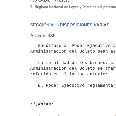
Publicación: 17/11/2023
El Registro Nacional de Leyes y Decretos del presen
SECCIÓN VIII - DISPOSICIONES VARIAS
Artículo 585
   Facúltase al Poder Ejecutivo a disponer que los recursos que actualmente se destinan al Fideicomiso de 
Administración del Boleto sean as
   La totalidad de los bienes, créditos, derechos, obligaciones y recursos existentes en el Fideicomiso de 
Administración del Boleto se tran
referido en el inciso anterior.

   El Poder Ejecutivo reglamen
(*)
Notas: