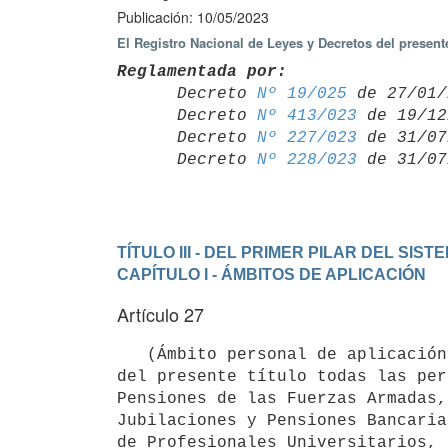
Publicación: 10/05/2023
El Registro Nacional de Leyes y Decretos del presen
Reglamentada por:

      Decreto 
Nº 19/025
 de 27/01/
      Decreto 
Nº 413/023
 de 19/12
      Decreto 
Nº 227/023
 de 31/07
      Decreto 
Nº 228/023
TÍTULO III - DEL PRIMER PILAR DEL S
CAPÍTULO I - ÁMBITOS DE APLICACIÓN
Artículo 27
   (Ámbito personal de aplicación del Sistema Previsional Común).- Quedan comprendidas en las disposiciones 
del presente título todas las per
Pensiones de las Fuerzas Armadas,
Jubilaciones y Pensiones Bancaria
de Profesionales Universitarios, 