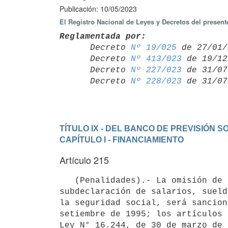
Publicación: 10/05/2023
El Registro Nacional de Leyes y Decretos del presen
Reglamentada por:

      Decreto 
Nº 19/025
 de 27/01/
      Decreto 
Nº 413/023
 de 19/12
      Decreto 
Nº 227/023
 de 31/07
      Decreto 
Nº 228/023
TÍTULO IX - DEL BANCO DE PREVISIÓN S
CAPÍTULO I - FINANCIAMIENTO
Artículo 215
   (Penalidades).- La omisión de declarar los hechos previstos en la ley como generadores de tributos, la 
subdeclaración de salarios, sueld
la seguridad social, será sancion
setiembre de 1995; los artículos 
Ley N° 16.244, de 30 de marzo de 