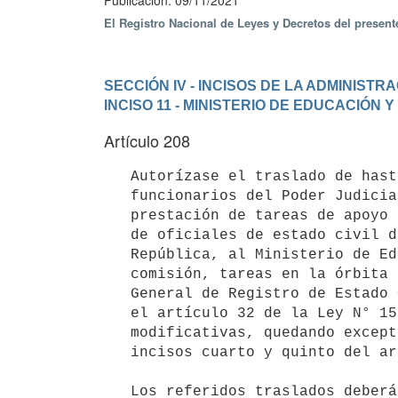
Publicación: 09/11/2021
El Registro Nacional de Leyes y Decretos del presen
SECCIÓN IV - INCISOS DE LA ADMINIST
INCISO 11 - MINISTERIO DE EDUCACIÓN 
Artículo 208
   Autorízase el traslado de hasta cuarenta y siete

   funcionarios del Poder Judicial que se encuentren afectados a la

   prestación de tareas de apoyo en las funciones vinculadas a la calidad

   de oficiales de estado civil de los jueces de paz del interior de la

   República, al Ministerio de Educación y Cultura, para desempeñar en

   comisión, tareas en la órbita de la unidad ejecutora 021 'Dirección

   General de Registro de Estado Civil', en las condiciones previstas por

   el artículo 32 de la Ley N° 15.851, de 24 de diciembre de 1986, y sus

   modificativas, quedando exceptuados de los topes establecidos por los

   incisos cuarto y quinto del artículo mencionado.

   Los referidos traslados deberán contar con la aprobación del Poder
