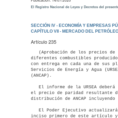
Publicación: 14/07/2020
El Registro Nacional de Leyes y Decretos del presen
SECCIÓN IV - ECONOMÍA Y EMPRESAS P
CAPÍTULO VII - MERCADO DEL PETRÓLE
Artículo 235
   (Aprobación de los precios de los combustibles).- El Poder Ejecutivo aprobará el precio de venta de los 
diferentes combustibles producido
con entrega en cada una de sus pl
Servicios de Energía y Agua (URSE
(ANCAP).

   El informe de la URSEA deberá explicitar, para cada uno de los productos referidos en el inciso anterior, 
el precio de paridad resultante d
distribución de ANCAP incluyendo 
   El Poder Ejecutivo actualizará con una periodicidad no mayor a sesenta días, los precios definidos en el 
inciso primero de este artículo y