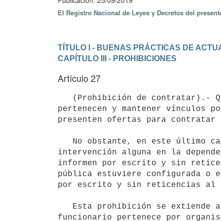
Publicación: 25/09/2019
El Registro Nacional de Leyes y Decretos del presen
TÍTULO I - BUENAS PRÁCTICAS DE ACTU
CAPÍTULO III - PROHIBICIONES
Artículo 27
   (Prohibición de contratar).- Queda prohibido a los funcionarios públicos contratar con el organismo a que 
pertenecen y mantener vínculos po
presenten ofertas para contratar 
   No obstante, en este último caso, quedan exceptuados de la prohibición los funcionarios que no tengan 
intervención alguna en la depende
informen por escrito y sin retice
pública estuviere configurada o e
por escrito y sin reticencias al 
   Esta prohibición se extiende a las contrataciones realizadas a solicitud de la Administración a que el 
funcionario pertenece por organis