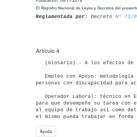
Publicación: 08/11/2018
El Registro Nacional de Leyes y Decretos del presen
Reglamentada por:
 Decreto 
Nº 73/0
Artículo 4
   (Glosario).- A los efectos de la presente ley se entenderá por:

   Empleo con Apoyo: metodología de inclusión laboral dirigida a la prestación de apoyo continuado a las 
personas con discapacidad para ac
   Operador Laboral: técnico en Empleo con Apoyo a quien le compete preparar al trabajador con discapacidad 
para que desempeñe su tarea con e
al equipo de trabajo así como det
Ayuda