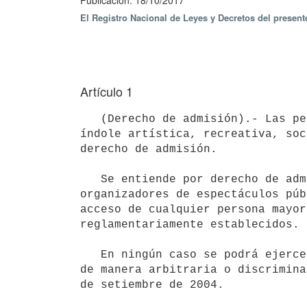
Publicación: 18/10/2017
El Registro Nacional de Leyes y Decretos del presen
Artículo 1
   (Derecho de admisión).- Las personas físicas o jurídicas organizadoras de los espectáculos públicos de 
índole artística, recreativa, soc
derecho de admisión.

   Se entiende por derecho de admisión la facultad que corresponde a los

organizadores de espectáculos púb
acceso de cualquier persona mayor
reglamentariamente establecidos.

   En ningún caso se podrá ejercer este derecho para restringir el acceso

de manera arbitraria o discrimina
de setiembre de 2004.
