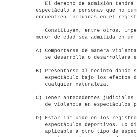
   El derecho de admisión tendrá por finalidad impedir el acceso al

espectáculo a personas que no cum
encuentren incluidas en el regist
   Constituyen, entre otros, impedimentos para que una persona mayor o 

menor de edad sea admitida en un 
A) Comportarse de manera violenta
   se desarrolla o desarrollará el espectáculo.  

B) Presentarse al recinto donde s
   espectáculo bajo los efectos del alcohol o de estupefacientes de

   cualquier naturaleza.

C) Tener antecedentes judiciales 
   de violencia en espectáculos públicos.

D) Estar incluido en los registro
   espectáculos deportivos. Lo dispuesto en este literal no será

   aplicable a otro tipo de espectáculos, sin perjuicio de ser tenido en
