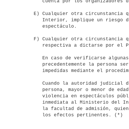
   cuenta por los organizadores de los mismos. 

E) Cualquier otra circunstancia q
   Interior, implique un riesgo de perturbación del normal desarrollo del

   espectáculo.

F) Cualquier otra circunstancia q
   respectiva a dictarse por el Poder Ejecutivo.

   En caso de verificarse algunas de las causales enumeradas

   precedentemente la persona será incluida en el registro de personas

   impedidas mediante el procedimiento respectivo.

   Cuando la autoridad judicial disponga la formalización de cualquier

   persona, mayor o menor de edad, por delitos o faltas vinculadas a la

   violencia en espectáculos públicos, comunicará su decisión en forma

   inmediata al Ministerio del Interior, a los efectos del ejercicio de

   la facultad de admisión, quien a su vez librará las comunicaciones a

   los efectos pertinentes. (*)