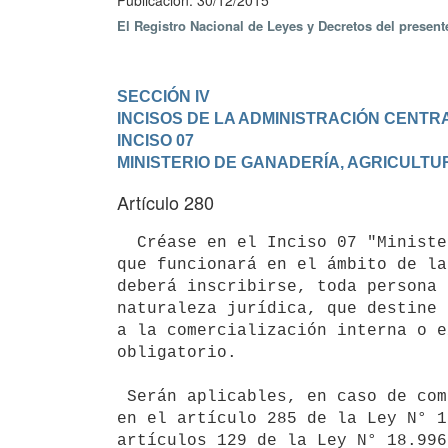
Publicación: 30/12/2015
El Registro Nacional de Leyes y Decretos del presen
SECCIÓN IV

INCISOS DE LA ADMINISTRACIÓN CENTR
INCISO 07

MINISTERIO DE GANADERÍA, AGRICULTU
Artículo 280
  Créase en el Inciso 07 "Ministerio de Ganadería, Agricultura y Pesca", el Registro Nacional Frutihortícola, 
que funcionará en el ámbito de la
deberá inscribirse, toda persona 
naturaleza jurídica, que destine 
a la comercialización interna o e
obligatorio. 

 Serán aplicables, en caso de comprobarse infracciones a lo dispuesto precedentemente, las sanciones previstas 
en el artículo 285 de la Ley N° 1
artículos 129 de la Ley N° 18.996