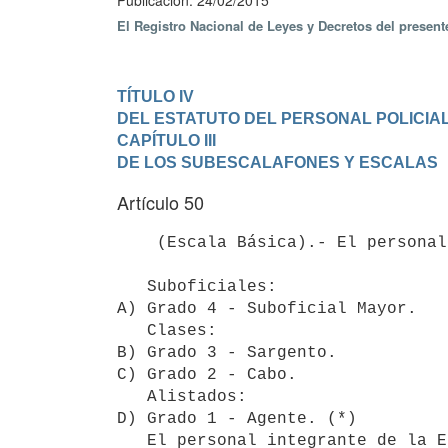
Publicación: 24/02/2015
El Registro Nacional de Leyes y Decretos del presen
TÍTULO IV

DEL ESTATUTO DEL PERSONAL POLICIA
CAPÍTULO III

DE LOS SUBESCALAFONES Y ESCALAS
Artículo 50
    (Escala Básica).- El personal integrante de la Escala Básica de la Policía se dividirá en:

   Suboficiales:

A) Grado 4 - Suboficial Mayor.

   Clases:

B) Grado 3 - Sargento.

C) Grado 2 - Cabo.

   Alistados:

D) Grado 1 - Agente. (*)

   El personal integrante de la Escala Básica de la Policía, perteneciente al subescalafón ejecutivo y 