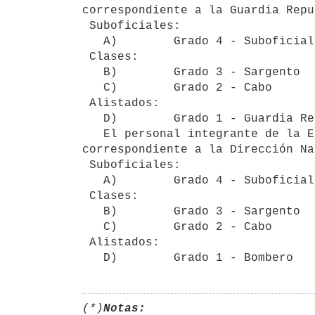
correspondiente a la Guardia Repu
 Suboficiales:

   A)        Grado 4 - Suboficial Mayor

 Clases:

   B)        Grado 3 - Sargento

   C)        Grado 2 - Cabo

 Alistados:

   D)        Grado 1 - Guardia Republicano.

   El personal integrante de la Escala Básica de la Policía, perteneciente al subescalafón ejecutivo y 
correspondiente a la Dirección Na
 Suboficiales:

   A)        Grado 4 - Suboficial

 Clases:

   B)        Grado 3 - Sargento

   C)        Grado 2 - Cabo

 Alistados:

(*)
Notas: