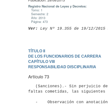
Publicación: 28/08/2013
Registro Nacional de Leyes y Decretos:
Tomo: 1
Semestre: 2
Año: 2013
Página: 473
Ver:
 Ley Nº 19.355 de 19/12/2015 
TÍTULO II

DE LOS FUNCIONARIOS DE CARRERA
CAPÍTULO VIII

RESPONSABILIDAD DISCIPLINARIA
Artículo 73
   (Sanciones).- Sin perjuicio de otras que las normas legales establezcan, se podrá imponer por razón de 
faltas cometidas, las siguientes 
   -    Observación con anotación en el legajo personal del funcionario.
