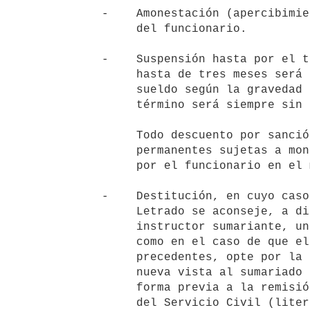
   -    Amonestación (apercibimiento) con anotación en el legajo personal

        del funcionario.

   -    Suspensión hasta por el término de seis meses. La suspensión

        hasta de tres meses será sin goce de sueldo, o con la mitad de

        sueldo según la gravedad del caso. La que exceda de este último

        término será siempre sin goce de sueldo.

        Todo descuento por sanción se calculará sobre las partidas

        permanentes sujetas a montepío que integran el salario percibido

        por el funcionario en el momento de la infracción.

   -    Destitución, en cuyo caso y siempre que en el informe del Asesor

        Letrado se aconseje, a diferencia de la sugerida por el

        instructor sumariante, una sanción de carácter expulsivo, así

        como en el caso de que el jerarca, apartándose de los dictámenes

        precedentes, opte por la destitución del funcionario, se otorgará

        nueva vista al sumariado por un plazo de diez días hábiles, en

        forma previa a la remisión del expediente a la Comisión Nacional

        del Servicio Civil (literal c) artículo 7° de la Ley N° 15.757,
