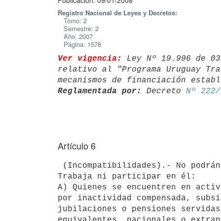
Publicación: 09/01/2008
Registro Nacional de Leyes y Decretos:
Tomo: 2
Semestre: 2
Año: 2007
Página: 1578
Ver vigencia:
 Ley Nº 19.996 de 03
relativo al "Programa Uruguay Tra
Reglamentada por:
 Decreto 
Nº 222/
Artículo 6
 (Incompatibilidades).- No podrán postularse para el Programa Uruguay

Trabaja ni participar en él:

A) Quienes se encuentren en activ
por inactividad compensada, subsi
jubilaciones o pensiones servidas
equivalentes, nacionales o extran