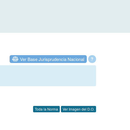
Ver Base Jurisprudencia Nacional
?
Toda la Norma
Ver Imagen del D.O.