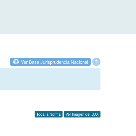
Ver Base Jurisprudencia Nacional
?
Toda la Norma
Ver Imagen del D.O.