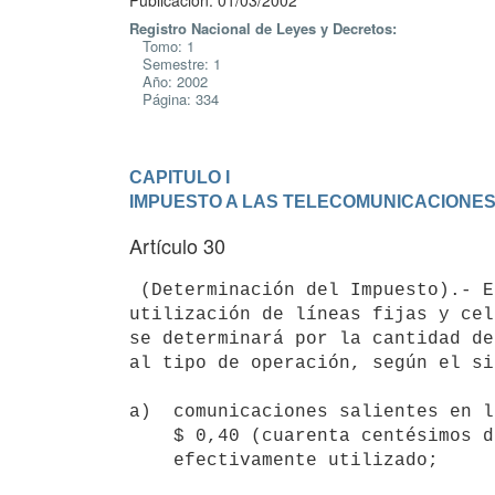
Publicación: 01/03/2002
Registro Nacional de Leyes y Decretos:
Tomo: 1
Semestre: 1
Año: 2002
Página: 334
CAPITULO I
IMPUESTO A LAS TELECOMUNICACIONE
Artículo 30
 (Determinación del Impuesto).- El Impuesto correspondiente a la 

utilización de líneas fijas y cel
se determinará por la cantidad de
al tipo de operación, según el si
a)  comunicaciones salientes en l
    $ 0,40 (cuarenta centésimos de peso uruguayo) por minuto o fracción 

    efectivamente utilizado;
