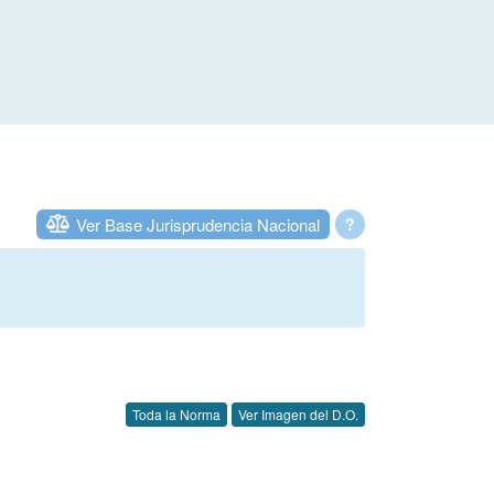
Ver Base Jurisprudencia Nacional
?
Toda la Norma
Ver Imagen del D.O.