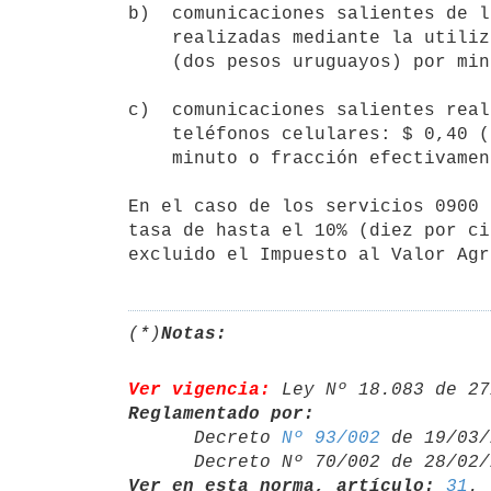
b)  comunicaciones salientes de l
    realizadas mediante la utilización de líneas fijas o celulares: $ 2,00

    (dos pesos uruguayos) por minuto o fracción efectivamente utilizados;

c)  comunicaciones salientes real
    teléfonos celulares: $ 0,40 (cuarenta centésimos de peso uruguayo) por

    minuto o fracción efectivamente utilizados.

En el caso de los servicios 0900 
tasa de hasta el 10% (diez por ci
(*)
Notas:
Ver vigencia:
 Ley Nº 18.083 de 27
Reglamentado por:

      Decreto 
Nº 93/002
 de 19/03/
      Decreto Nº 70/002 de 28/0
Ver en esta norma, artículo:
31