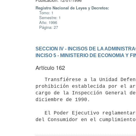
Publicación: 12/01/1996
Registro Nacional de Leyes y Decretos:
Tomo: 1
Semestre: 1
Año: 1996
Página: 27
SECCION IV - INCISOS DE LA ADMINIST
INCISO 5 - MINISTERIO DE ECONOMIA Y 
Artículo 162
   Transfiérese a la Unidad Defensa del Consumidor, del Ministerio de Economía y Finanzas, el control de la 
prohibición establecida por el ar
cargo de la Inspección General de
diciembre de 1990.

   El Poder Ejecutivo reglamentará las facultades de la Unidad Defensa

del Consumidor en el cumplimiento