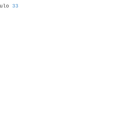
culo 
33