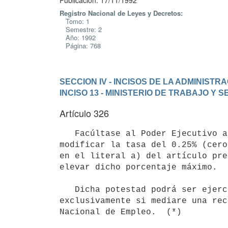
Publicación: 17/11/1992
Registro Nacional de Leyes y Decretos:
Tomo: 1
Semestre: 2
Año: 1992
Página: 768
SECCION IV - INCISOS DE LA ADMINIST
INCISO 13 - MINISTERIO DE TRABAJO Y 
Artículo 326
   Facúltase al Poder Ejecutivo a partir del primero de enero de 1996 a

modificar la tasa del 0.25% (cero
en el literal a) del artículo pre
elevar dicho porcentaje máximo.

   Dicha potestad podrá ser ejercida por el Poder Ejecutivo,

exclusivamente si mediare una rec