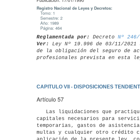
Publicación: 17/01/1990
Registro Nacional de Leyes y Decretos:
Tomo: 1
Semestre: 2
Año: 1989
Página: 464
Reglamentada por:
 Decreto 
Nº 246/
Ver:
 Ley Nº 19.996 de 03/11/2021 
de la obligación del seguro de ac
CAPITULO VII - DISPOSICIONES TENDIE
Artículo 57
   Las liquidaciones que practique el Banco de Seguros del Estado por

capitales necesarios para servici
temporarias, gastos de asistencia
multas y cualquier otro crédito c
aplicación de la presente ley, co