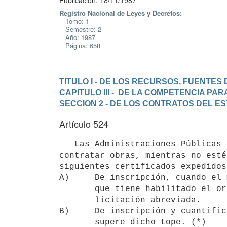
Publicación: 18/11/1987
Registro Nacional de Leyes y Decretos:
Tomo: 1
Semestre: 2
Año: 1987
Página: 658
TITULO I - DE LOS RECURSOS, FUENTES
CAPITULO III -  DE LA COMPETENCIA P
SECCION 2 - DE LOS CONTRATOS DEL E
Artículo 524
   Las Administraciones Públicas 
contratar obras, mientras no esté
siguientes certificados expedidos
A)     De inscripción, cuando el 
       que tiene habilitado el organismo y no supere el tope máximo de la 

       licitación abreviada.

B)     De inscripción y cuantific
       supere dicho tope. (*)