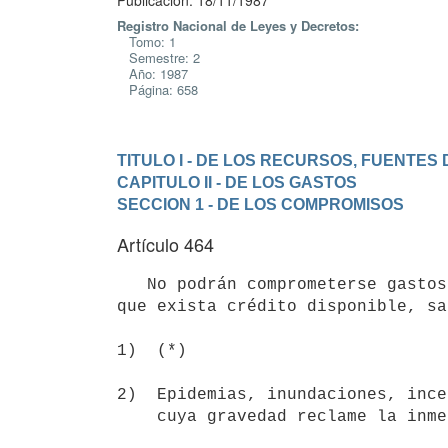
Publicación: 18/11/1987
Registro Nacional de Leyes y Decretos:
Tomo: 1
Semestre: 2
Año: 1987
Página: 658
TITULO I - DE LOS RECURSOS, FUENTES
CAPITULO II - DE LOS GASTOS
SECCION 1 - DE LOS COMPROMISOS
Artículo 464
   No podrán comprometerse gastos de funcionamiento o de inversiones sin

que exista crédito disponible, sa
1)  (*)

2)  Epidemias, inundaciones, ince
    cuya gravedad reclame la inmediata acción de los organismos públicos;
