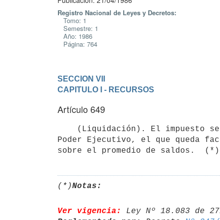
Publicación: 21/04/1986
Registro Nacional de Leyes y Decretos:
Tomo: 1
Semestre: 1
Año: 1986
Página: 764
SECCION VII
CAPITULO I - RECURSOS
Artículo 649
    (Liquidación). El impuesto se liquidará en la forma que establezca el

Poder Ejecutivo, el que queda fac
(*)
Notas:
Ver vigencia:
 Ley Nº 18.083 de 27