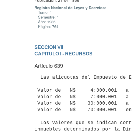
Publicación: 21/04/1986
Registro Nacional de Leyes y Decretos:
Tomo: 1
Semestre: 1
Año: 1986
Página: 764
SECCION VII
CAPITULO I - RECURSOS
Artículo 639
  Las alícuotas del Impuesto de Enseñanza Primaria serán las siguientes:

 Valor de   N$     4:000.001   a  N$  7:000.000        1,5 por mil

 Valor de   N$     7:000.001   a  N$ 30:000.000        2   por mil

 Valor de   N$    30:000.001   a  N$ 70:000.000        2,5 por mil

 Valor de   N$    70:000.001   en adelante             3   por mil

  Los valores que se indican corresponden a los valores reales de los

inmuebles determinados por la Dir