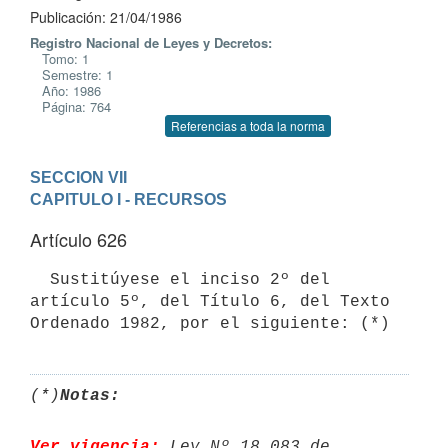
Publicación: 21/04/1986
Registro Nacional de Leyes y Decretos:
Tomo: 1
Semestre: 1
Año: 1986
Página: 764
Referencias a toda la norma
SECCION VII
CAPITULO I - RECURSOS
Artículo 626
  Sustitúyese el inciso 2º del 
artículo 5º, del Título 6, del Texto

(*)
Notas:
Ver vigencia:
 Ley Nº 18.083 de 