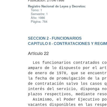
Publicación: 21/04/1986
Registro Nacional de Leyes y Decretos:
Tomo: 1
Semestre: 1
Año: 1986
Página: 764
SECCION 2 - FUNCIONARIOS
CAPITULO II - CONTRATACIONES Y REG
Artículo 22
  Los funcionarios contratados con carácter zafral o transitorio, al

amparo de lo dispuesto por el art
de enero de 1978, que se encuentr
la fecha de promulgación de la pr
de contratación salvo los casos q
interés del servicio, disponga no
plazos respectivos, mediante reso
  Asimismo, el Poder Ejecutivo podrá disponer su incorporación a cargos

vacantes disponibles en las respe