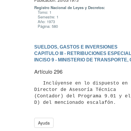
Publicación: 20/03/1973
Registro Nacional de Leyes y Decretos:
Tomo: 1
Semestre: 1
Año: 1973
Página: 580
SUELDOS, GASTOS E INVERSIONES
CAPITULO III - RETRIBUCIONES ESPECIA
INCISO 9 - MINISTERIO DE TRANSPORTE
Artículo 296
   Inclúyense en lo dispuesto en el artículo 129 de la Ley Nº 13.892, de 19 de octubre de 1970, el cargo de 
Director de Asesoría Técnica 

(Contador) del Programa 9.01 y el
D) del mencionado escalafón.

Ayuda