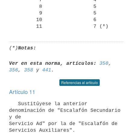
          8                 5

          9                 5

         10                 6

(*)
Notas:
Ver en esta norma, artículos:
350
, 
356
, 
358
 y 
441
Referencias al artículo
Artículo 11
   Sustitúyese la anterior 
denominación de "Escalafón Secundario 
y de 

Servicio Ad" por la de "Escalafón de 
Servicios Auxiliares".
