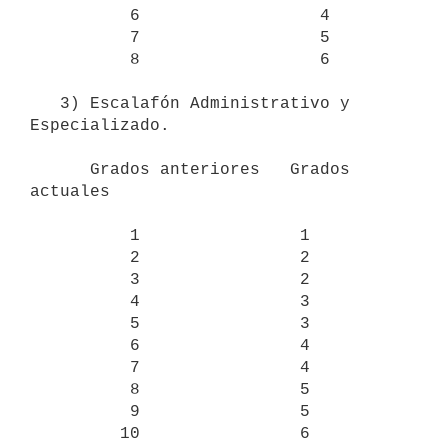
          6                  4

          7                  5

          8                  6

   3) Escalafón Administrativo y 
Especializado.

      Grados anteriores   Grados 
actuales

          1                1

          2                2

          3                2

          4                3

          5                3

          6                4

          7                4

          8                5

          9                5

         10                6
