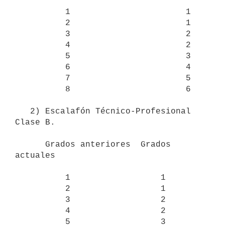
          1                       1

          2                       1

          3                       2

          4                       2

          5                       3

          6                       4

          7                       5

          8                       6

   2) Escalafón Técnico-Profesional 
Clase B.

      Grados anteriores  Grados 
actuales

          1                  1

          2                  1

          3                  2

          4                  2

          5                  3
