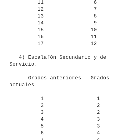
         11                6

         12                7

         13                8

         14                9

         15               10

         16               11

         17               12

   4) Escalafón Secundario y de 
Servicio.

      Grados anteriores   Grados 
actuales

          1                 1

          2                 2

          3                 2

          4                 3

          5                 3

          6                 4

          7                 4
