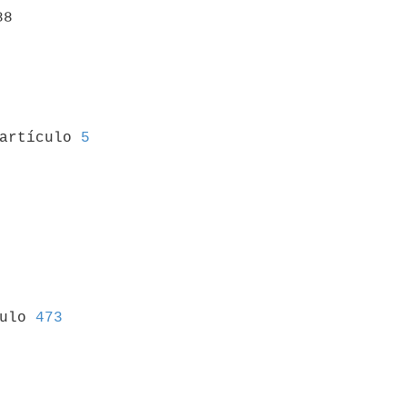
8

 artículo 
5
culo 
473