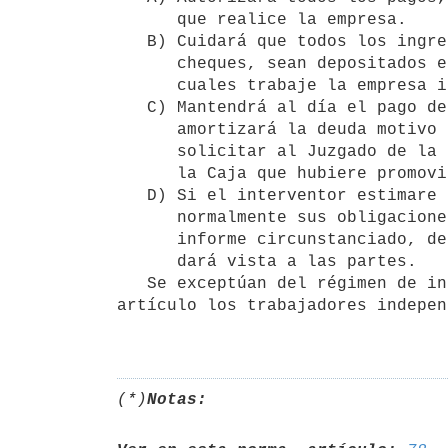
      que realice la empresa.

   B) Cuidará que todos los ingresos dinerarios por pagos en efectivo o

      cheques, sean depositados en las instituciones bancarias con las

      cuales trabaje la empresa intervenida.

   C) Mantendrá al día el pago de las cuotas ordinarias de aportación y 

      amortizará la deuda motivo del juicio. A tales efectos podrá

      solicitar al Juzgado de la intervención, que libre orden a favor de

      la Caja que hubiere promovido la ejecución.

   D) Si el interventor estimare que la empresa no puede cumplir

      normalmente sus obligaciones para con la Caja, elevará al Juez un

      informe circunstanciado, dentro del plazo de 90 días, del cual se

      dará vista a las partes.

   Se exceptúan del régimen de intervención a que se refiere este

artículo los trabajadores indepen
(*)
Notas: