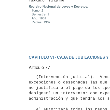
Publicación: 15/12/1961
Registro Nacional de Leyes y Decretos:
Tomo: 2
Semestre: 1
Año: 1961
Página: 1369
CAPITULO VI - CAJA DE JUBILACIONES 
Artículo 77
   (Intervención judicial).- Vencido el plazo legal sin que se opusieren

excepciones o desechadas las que 
no justificare el pago de los apo
designará un interventor con expe
administración y que tendrá los s
   A) Autorizará todos los pagos, giros, cheques y movimientos de fondos
