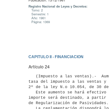
Publicación: 15/12/1961
Registro Nacional de Leyes y Decretos:
Tomo: 2
Semestre: 1
Año: 1961
Página: 1369
CAPITULO II - FINANCIACION
Artículo 24
   (Impuesto a las ventas).-  Auméntase en un 1% (uno por ciento) la

tasa del impuesto a las ventas y 
2º de la ley N.o 10.054, de 30 de
   Este aumento se hará efectivo desde el 1.o de enero de 1962 y su 

importe será destinado, a partir 
de Regularización de Pasividades.

   La reglamentación dispondrá lo pertinente para ajustar, a partir del 
