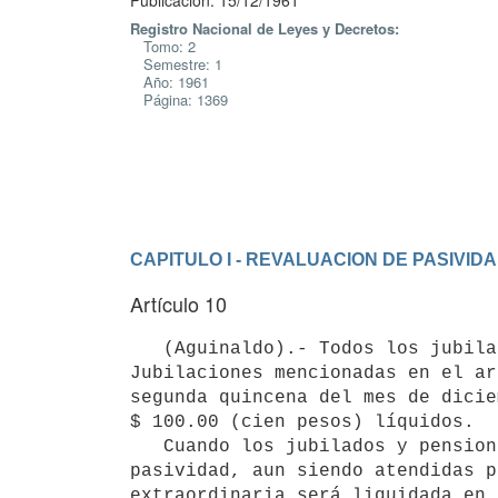
Publicación: 15/12/1961
Registro Nacional de Leyes y Decretos:
Tomo: 2
Semestre: 1
Año: 1961
Página: 1369
CAPITULO I - REVALUACION DE PASIVID
Artículo 10
   (Aguinaldo).- Todos los jubilados y pensionistas de las Cajas de

Jubilaciones mencionadas en el ar
segunda quincena del mes de dicie
$ 100.00 (cien pesos) líquidos.

   Cuando los jubilados y pensionistas sean titulares de más de una

pasividad, aun siendo atendidas p
extraordinaria será liquidada en 