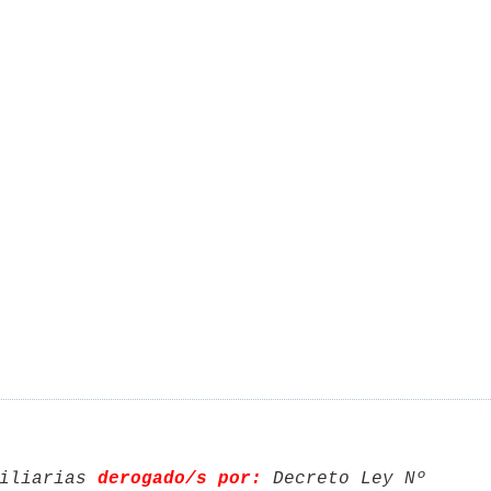
iliarias 
derogado/s por:
 Decreto Ley Nº 
