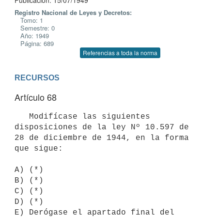
Publicación: 15/07/1949
Registro Nacional de Leyes y Decretos:
Tomo: 1
Semestre: 0
Año: 1949
Página: 689
Referencias a toda la norma
RECURSOS
Artículo 68
   Modifícase las siguientes 
disposiciones de la ley Nº 10.597 de 
28 de diciembre de 1944, en la forma 
que sigue:

A) (*)

B) (*)

C) (*)

D) (*)

E) Derógase el apartado final del 