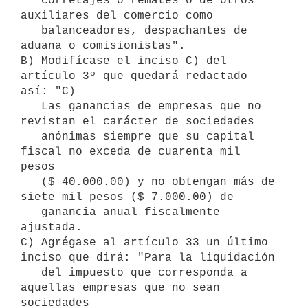
   corretajes o remates o de otros 
auxiliares del comercio como 

   balanceadores, despachantes de 
aduana o comisionistas".

B) Modifícase el inciso C) del 
artículo 3º que quedará redactado 
así: "C) 

   Las ganancias de empresas que no 
revistan el carácter de sociedades 

   anónimas siempre que su capital 
fiscal no exceda de cuarenta mil 
pesos 

   ($ 40.000.00) y no obtengan más de 
siete mil pesos ($ 7.000.00) de 

   ganancia anual fiscalmente 
ajustada.

C) Agrégase al artículo 33 un último 
inciso que dirá: "Para la liquidación 

   del impuesto que corresponda a 
aquellas empresas que no sean 
sociedades 
