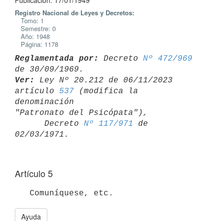
Publicación: 17/01/1949
Registro Nacional de Leyes y Decretos:
Tomo: 1
Semestre: 0
Año: 1948
Página: 1178
Reglamentada por:
 Decreto 
Nº 472/969
Ver:
 Ley Nº 20.212 de 06/11/2023 
artículo 
537
 (modifica la 
denominación 

"Patronato del Psicópata"),

      Decreto 
Nº 117/971
 de 
Artículo 5
   Comuníquese, etc.
Ayuda