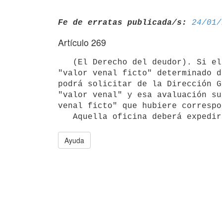
Fe de erratas publicada/s:
24/01/
Artículo 269
   (El Derecho del deudor). Si el deudor del tributo estimare elevado el 

"valor venal ficto" determinado d
podrá solicitar de la Dirección G
"valor venal" y esa avaluación su
venal ficto" que hubiere correspo
Ayuda